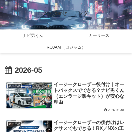
バイcarセーリング
ナビ男くん
カーリース
ROJAM（ロジャム）
2026-05
イージークローザー後付け｜オー
カー用品
トバックスでできる？ナビ男くん
（エンラージ製キット）が安心な
理由
2026.05.30
イージークローザーの後付けはレ
カー用品
クサスでもできる！RX／NXの工