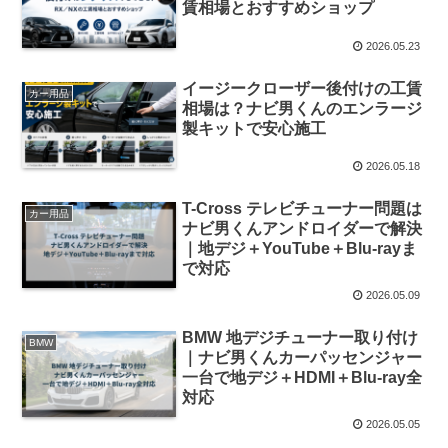
賃相場とおすすめショップ
2026.05.23
イージークローザー後付けの工賃
カー用品
相場は？ナビ男くんのエンラージ
製キットで安心施工
2026.05.18
T-Cross テレビチューナー問題は
カー用品
ナビ男くんアンドロイダーで解決
｜地デジ＋YouTube＋Blu-rayま
で対応
2026.05.09
BMW 地デジチューナー取り付け
BMW
｜ナビ男くんカーパッセンジャー
一台で地デジ＋HDMI＋Blu-ray全
対応
2026.05.05