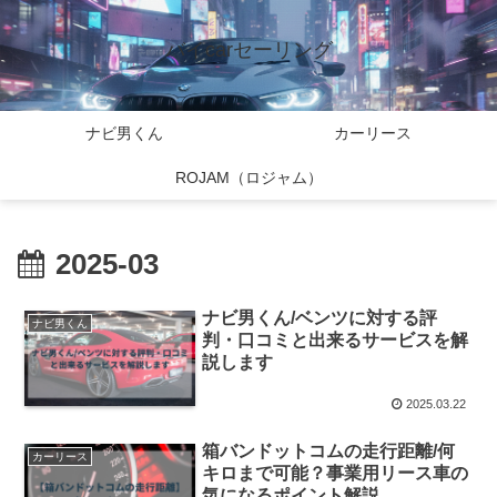
バイcarセーリング
ナビ男くん
カーリース
ROJAM（ロジャム）
2025-03
ナビ男くん/ベンツに対する評
ナビ男くん
判・口コミと出来るサービスを解
説します
2025.03.22
箱バンドットコムの走行距離/何
カーリース
キロまで可能？事業用リース車の
気になるポイント解説