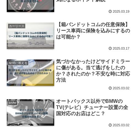
2025.03.19
【箱バンドットコムの任意保険】
カーリース
リース車両に保険を込みにするの
は可能か？
2025.03.17
気づかなかったけどサイドミラー
疑問に答える
に傷がある。当て逃げをしたの
か？されたのか？不安な時に対応
方法
2025.03.02
オートバックス以外でBMWの
BMW
TV(テレビ）チューナー設置の全
国対応のお店はどこ？
2025.03.02