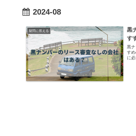
2024-08
黒
疑問に答える
す
黒ナ
すめ
に必