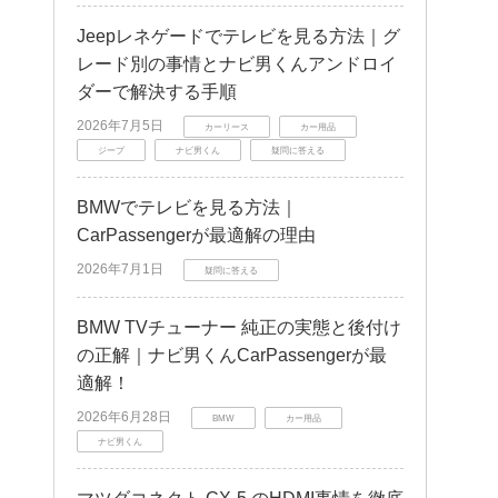
Jeepレネゲードでテレビを見る方法｜グ
レード別の事情とナビ男くんアンドロイ
ダーで解決する手順
2026年7月5日
カーリース
カー用品
ジープ
ナビ男くん
疑問に答える
BMWでテレビを見る方法｜
CarPassengerが最適解の理由
2026年7月1日
疑問に答える
BMW TVチューナー 純正の実態と後付け
の正解｜ナビ男くんCarPassengerが最
適解！
2026年6月28日
BMW
カー用品
ナビ男くん