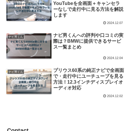
YouTubeを全画面＋キャンセラ
ーなしで走行中に見る方法を解説
します
2024.12.07
ナビ男くんへの評判や口コミの実
ナビ男くん
際は？BMWに提供できるサービ
ス一覧まとめ
2024.12.04
プリウス60系の純正ナビで全画面
ナビ男くん
で・走行中にユーチューブを見る
方法！12.3インチディスプレイオ
ーディオ対応
2024.12.02
Contact