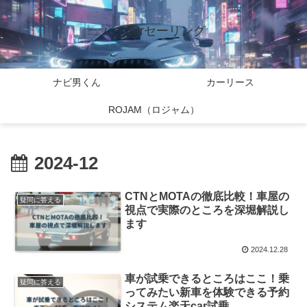
バイcarセーリング
ナビ男くん
カーリース
ROJAM（ロジャム）
2024-12
CTNとMOTAの徹底比較！車屋の
疑問に答える
視点で実際のところを深堀解説し
ます
2024.12.28
車が試乗できるところはここ！乗
疑問に答える
ってみたい新車を体験できる予約
システム楽天car試乗