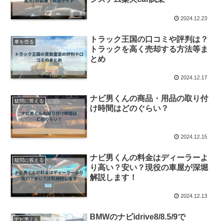
2024.12.23
トラック王国の口コミや評判は？
車を売る
トラックを高く売却する方法等ま
とめ
2024.12.17
ナビ男くんの商品・用品の取り付
疑問に答える
け時間はどのぐらい？
2024.12.15
ナビ男くんの料金はディーラーよ
疑問に答える
り高い？安い？現役の車屋が深堀
解説します！
2024.12.13
BMWのナビidrive8/8.5/9で
ナビ男くん