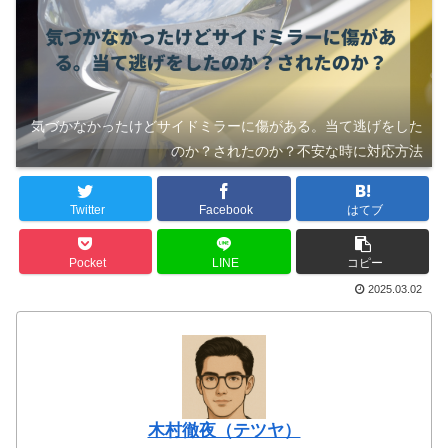
気づかなかったけどサイドミラーに傷がある。当て逃げをした
のか？されたのか？不安な時に対応方法
Twitter
Facebook
はてブ
Pocket
LINE
コピー
2025.03.02
木村徹夜（テツヤ）