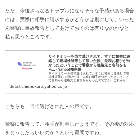
ただ、今後さらなるトラブルになりそうな予感がある場合
には、実際に相手に請求するかどうかは別にして、いった
ん警察に事故報告としてあげておくのは有りなのかなと、
私も思うところです。
サイドミラーを当て逃げされて、すぐに警察に連
絡して現場検証等して頂いた後、先程お相手が分
かったということで警察から連絡先と名前をも
ら... - Yahoo!知恵袋
サイドミラーを当て逃げされて、すぐに警察に連絡して現
場検証等して頂いた後、先程お相手が分かったということ
で警察から連絡先と名前をもらったのですが、これからど
のように対応していけば良いでしょうか？ 経験ある方や法
detail.chiebukuro.yahoo.co.jp
律に詳しい方など、アドバイス頂けたら幸いです。 ご自身
で車の任意保険に加入していますか？加入しているなら事
故が...
こちらも、当て逃げされた人の声です。
警察に報告して、相手が判明したようです。その後の対応
をどうしたらいいのか？という質問ですね。