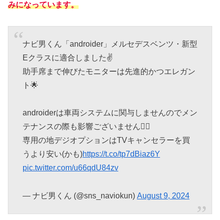
みになっています。
ナビ男くん「androider」メルセデスベンツ・新型
Eクラスに適合しました✌️
助手席まで伸びたモニターは先進的かつエレガン
ト🌟
androiderは車両システムに関与しませんのでメン
テナンスの際も影響ございません🙇‍♀️
専用の地デジオプションはTVキャンセラーを買
うより安い(かも)
https://t.co/tp7dBiaz6Y
pic.twitter.com/u66qdU84zv
— ナビ男くん (@sns_naviokun)
August 9, 2024