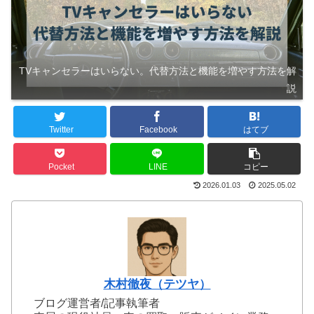
TVキャンセラーはいらない。代替方法と機能を増やす方法を解
説
Twitter
Facebook
はてブ
Pocket
LINE
コピー
2026.01.03
2025.05.02
木村徹夜（テツヤ）
ブログ運営者/記事執筆者