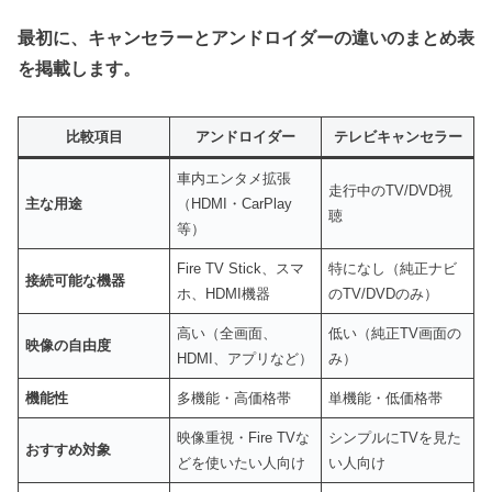
最初に、キャンセラーとアンドロイダーの違いのまとめ表
を掲載します。
比較項目
アンドロイダー
テレビキャンセラー
車内エンタメ拡張
走行中のTV/DVD視
主な用途
（HDMI・CarPlay
聴
等）
Fire TV Stick、スマ
特になし（純正ナビ
接続可能な機器
ホ、HDMI機器
のTV/DVDのみ）
高い（全画面、
低い（純正TV画面の
映像の自由度
HDMI、アプリなど）
み）
機能性
多機能・高価格帯
単機能・低価格帯
映像重視・Fire TVな
シンプルにTVを見た
おすすめ対象
どを使いたい人向け
い人向け