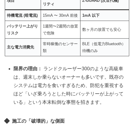
項目
Z-GUARD (次世代機)
リティ
待機電流 (暗電流)
15mA 〜 30mA 前後
1mA 以下
バッテリー上がり
1週間〜2週間の放置
数ヶ月の放置でも安心
リスク
で危険
常時稼働のセンサー
BLE（低電力Bluetooth）
主な電力消費先
類
待機のみ
限界の理由：
ランドクルーザー300のような高級車
は、週末しか乗らないオーナーも多いです。既存の
システムは電力を食いすぎるため、防犯を重視する
ほど「いざ乗ろうとした時にバッテリーが上がって
いる」という本末転倒な事態を招きます。
施工の「破壊的」な側面