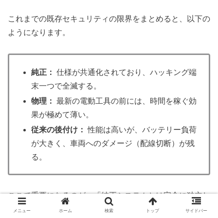
これまでの既存セキュリティの限界をまとめると、以下の
ようになります。
純正：
仕様が共通化されており、ハッキング端
末一つで全滅する。
物理：
最新の電動工具の前には、時間を稼ぐ効
果が極めて薄い。
従来の後付け：
性能は高いが、バッテリー負荷
が大きく、車両へのダメージ（配線切断）が残
る。
ここで重要になるのが、「純正システムとは完全に独立し
た、電子的・物理的なエンジン始動の拒否」です。
メニュー
ホーム
検索
トップ
サイドバー