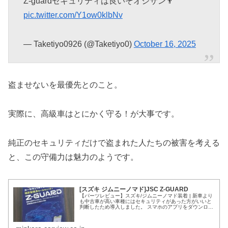
Z-guardセキュリティは良いぞオジサン👨
pic.twitter.com/Y1ow0klbNv
— Taketiyo0926 (@Taketiyo0)
October 16, 2025
盗ませないを最優先とのこと。
実際に、高級車はとにかく守る！が大事です。
純正のセキュリティだけで盗まれた人たちの被害を考える
と、この守備力は魅力のようです。
[スズキ ジムニーノマド]JSC Z-GUARD
【パーツレビュー】スズキ/ジムニーノマド装着 | 新車より
も中古車が高い車種にはセキュリティがあった方がいいと
判断したため導入しました。 スマホのアプリをダウンロー
ドしてBluetoothでロックとアンロックができるので使い方
の煩わしさはありません。 ちゃんと効いてる ...