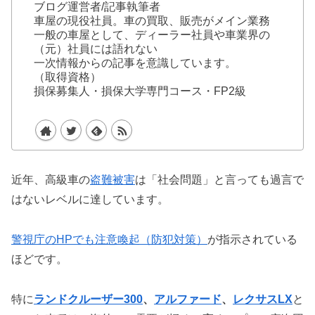
ブログ運営者/記事執筆者
車屋の現役社員。車の買取、販売がメイン業務
一般の車屋として、ディーラー社員や車業界の
（元）社員には語れない
一次情報からの記事を意識しています。
（取得資格）
損保募集人・損保大学専門コース・FP2級
近年、高級車の
盗難被害
は「社会問題」と言っても過言で
はないレベルに達しています。
警視庁のHPでも注意喚起（防犯対策）
が指示されている
ほどです。
特に
ランドクルーザー300
、
アルファード
、
レクサスLX
と