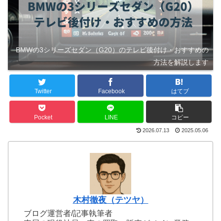
BMWの3シリーズセダン（G20）のテレビ後付け・おすすめの
方法を解説します
Twitter
Facebook
はてブ
Pocket
LINE
コピー
2026.07.13
2025.05.06
木村徹夜（テツヤ）
ブログ運営者/記事執筆者