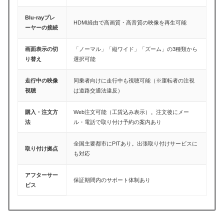
Blu-rayプレ
HDMI経由で高画質・高音質の映像を再生可能
ーヤーの接続
画面表示の切
「ノーマル」「縦ワイド」「ズーム」の3種類から
り替え
選択可能
走行中の映像
同乗者向けに走行中も視聴可能（※運転者の注視
視聴
は道路交通法違反）
購入・注文方
Web注文可能（工賃込み表示）。注文後にメー
法
ル・電話で取り付け予約の案内あり
全国主要都市にPITあり。出張取り付けサービスに
取り付け拠点
も対応
アフターサー
保証期間内のサポート体制あり
ビス