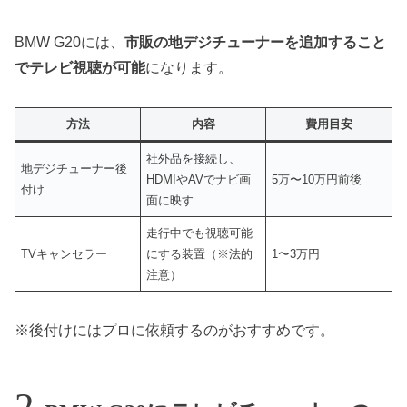
BMW G20には、
市販の地デジチューナーを追加すること
でテレビ視聴が可能
になります。
方法
内容
費用目安
社外品を接続し、
地デジチューナー後
HDMIやAVでナビ画
5万〜10万円前後
付け
面に映す
走行中でも視聴可能
TVキャンセラー
にする装置（※法的
1〜3万円
注意）
※後付けにはプロに依頼するのがおすすめです。