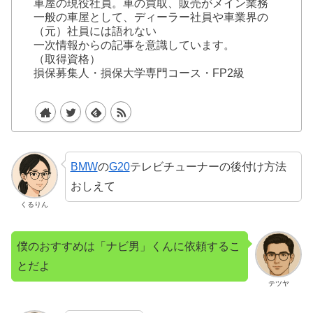
車屋の現役社員。車の買取、販売がメイン業務
一般の車屋として、ディーラー社員や車業界の
（元）社員には語れない
一次情報からの記事を意識しています。
（取得資格）
損保募集人・損保大学専門コース・FP2級
BMW
の
G20
テレビチューナーの後付け方法
おしえて
くるりん
僕のおすすめは「ナビ男」くんに依頼するこ
とだよ
テツヤ