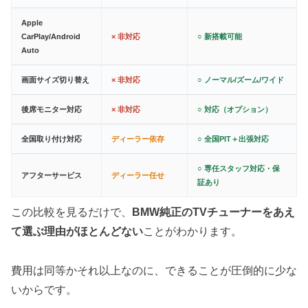
Apple
CarPlay/Android
× 非対応
○ 新搭載可能
Auto
画面サイズ切り替え
× 非対応
○ ノーマル/ズーム/ワイド
後席モニター対応
× 非対応
○ 対応（オプション）
全国取り付け対応
ディーラー依存
○ 全国PIT＋出張対応
○ 専任スタッフ対応・保
アフターサービス
ディーラー任せ
証あり
この比較を見るだけで、
BMW純正のTVチューナーをあえ
て選ぶ理由がほとんどない
ことがわかります。
費用は同等かそれ以上なのに、できることが圧倒的に少な
いからです。