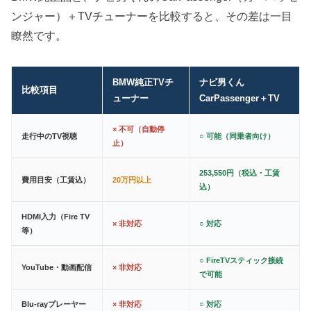
ンジャー）＋TVチューナーを比較すると、その差は一目
瞭然です。
BMW純正TVチ
ナビ男くん
比較項目
ューナー
CarPassenger＋TV
× 不可（自動停
走行中のTV視聴
○ 可能（同乗者向け）
止）
253,550円（税込・工賃
費用目安（工賃込）
20万円以上
込）
HDMI入力（Fire TV
× 非対応
○ 対応
等）
○ FireTVスティック接続
YouTube・動画配信
× 非対応
で可能
Blu-rayプレーヤー
× 非対応
○ 対応