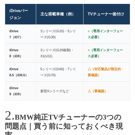
iDriveバー
主な搭載車種（例）
TVチューナー後付け
ジョン
iDrive
3シリーズ(G20)・5シリ
○（専用インターフェー
7（iD7）
ーズ(G30)
ス必要）
iDrive
3シリーズ(G20後期)・
○（専用インターフェー
8（iD8）
X1(U11)
ス必要）
iDrive
5シリーズ(G60)・7シリ
△（対応製品が限定的・
8.5（iD8.5）
ーズ(G70)
要確認）
iDrive
新型Xシリーズなど
△（要確認）
9（iD9）
BMW純正TVチューナーの3つの
問題点｜買う前に知っておくべき現