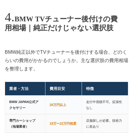
BMW TVチューナー後付けの費
用相場｜純正だけじゃない選択肢
BMW純正以外でTVチューナーを後付けする場合、どのく
らいの費用がかかるのでしょうか。主な選択肢の費用相場
を整理します。
業者・方法
費用目安
特徴
BMW JAPAN公式ア
走行中視聴不可。拡張性
20万円以上
クセサリー
なし
専門カーショップ
店舗探しが必要。技術力
19万〜22万円程度
（地場業者）
に差あり