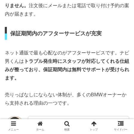
りません。
注文後にメールまたは電話で取り付け予約の案
内が届きます。
保証期間内のアフターサービスが充実
ネット通販で最も心配なのがアフターサービスです。ナビ
男くんは
トラブル発生時にスタッフが対応してくれる仕組
みが整っており、保証期間内は無料でサポートが受けられ
ます。
売りっぱなしにならない体制が、多くのBMWオーナーか
ら支持される理由の一つです。
ネットで注文して、あとで取り付けてもらえ
メニュー
ホーム
検索
トップ
サイドバー
るのって楽だね！しかも保証もあるなら安