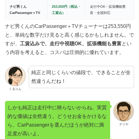
ナビ男くん
253,550円（税込・
走行中OK・拡張機能豊
CarPassenger＋TV
工賃込）
富・全国対応
ナビ男くんのCarPassenger＋TVチューナーは253,550円
と、単純な数字だけ見ると高く感じるかもしれません。で
すが、
工賃込みで、走行中視聴OK、拡張機能も豊富
とい
う内容を考えると、コスパは圧倒的に優れています。
純正と同じくらいの値段で、できることが全
然違うんだね！
くるりん
しかも純正は走行中に映らないからね。実質
的な価値は全然違う。どうせお金をかけるな
ら、CarPassengerを選んだほうが絶対に満
テツヤ
足度が高いよ。