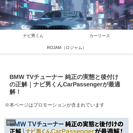
バイcarセーリング
ナビ男くん
カーリース
ROJAM（ロジャム）
BMW TVチューナー 純正の実態と後付け
の正解｜ナビ男くんCarPassengerが最適
解！
※本ページはプロモーションが含まれています
BMW