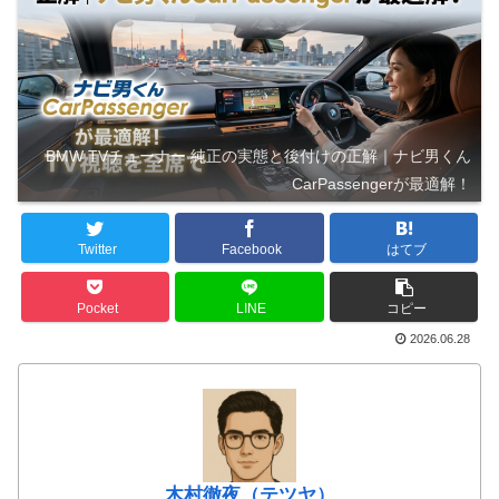
BMW TVチューナー 純正の実態と後付けの正解｜ナビ男くん
CarPassengerが最適解！
Twitter
Facebook
はてブ
Pocket
LINE
コピー
2026.06.28
木村徹夜（テツヤ）