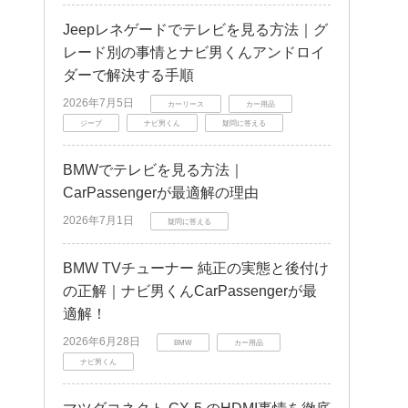
Jeepレネゲードでテレビを見る方法｜グ
レード別の事情とナビ男くんアンドロイ
ダーで解決する手順
2026年7月5日
カーリース
カー用品
ジープ
ナビ男くん
疑問に答える
BMWでテレビを見る方法｜
CarPassengerが最適解の理由
2026年7月1日
疑問に答える
BMW TVチューナー 純正の実態と後付け
の正解｜ナビ男くんCarPassengerが最
適解！
2026年6月28日
BMW
カー用品
ナビ男くん