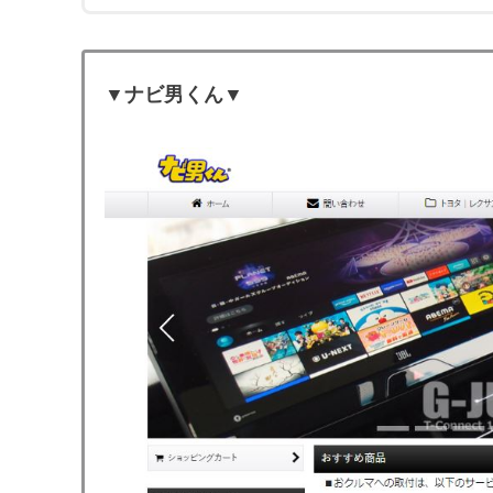
▼ナビ男くん▼