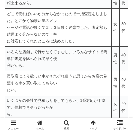
頼出来るから。
性
代
どこで売ればいいか分からなかったので一括査定をしまし
た。とにかく物凄い量のメッ
女
30
セージや電話が凄くて２，３日凄く迷惑でした。査定額も
性
代
結局よく分からないので丁寧
に対応してくれたところに決めました。
いろんな店舗まで行かなくてすむし、いろんなサイトで簡
男
40
単に査定を比べられて早く便
性
代
利だから。
買取店により欲しい車がそれぞれ違うと思うからお店の希
男
40
望する車を買い取ってもらい
性
代
たい。
いくつかの会社で見積もりをしてもらい、1番対応が丁寧
女
20
で、信頼できそうだったか
性
代
ら。
時間と手間を考えて一括査定サービスを利用しました。数
女
30
メニュー
ホーム
検索
トップ
サイドバー
社の査定額が同時にわかるの