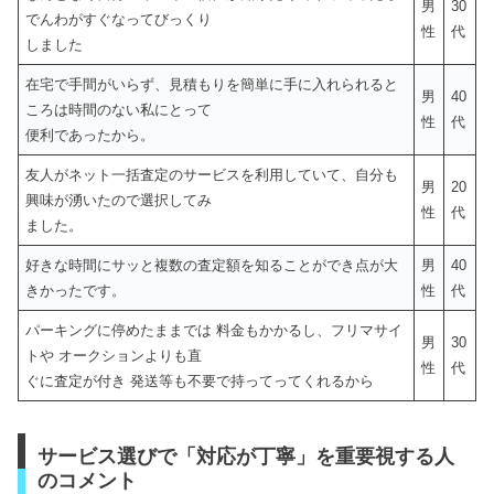
男
30
でんわがすぐなってびっくり
性
代
しました
在宅で手間がいらず、見積もりを簡単に手に入れられると
男
40
ころは時間のない私にとって
性
代
便利であったから。
友人がネット一括査定のサービスを利用していて、自分も
男
20
興味が湧いたので選択してみ
性
代
ました。
好きな時間にサッと複数の査定額を知ることができ点が大
男
40
きかったです。
性
代
パーキングに停めたままでは 料金もかかるし、フリマサイ
男
30
トや オークションよりも直
性
代
ぐに査定が付き 発送等も不要で持ってってくれるから
サービス選びで「対応が丁寧」を重要視する人
のコメント