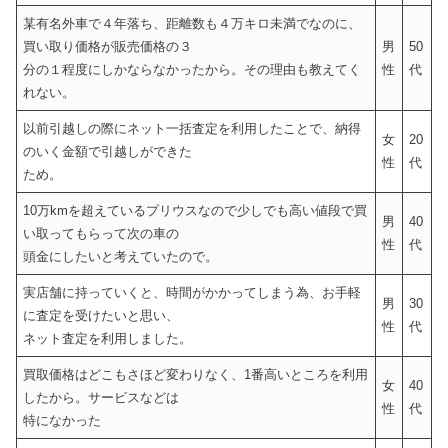
某有名外車で４年落ち、距離数も４万キロ未満でなのに、
買い取り価格が販売価格の３
男
50
分の１程度にしかならなかったから。その理由も教えてく
性
代
れない。
以前引越しの際にネット一括査定を利用したことで、納得
女
20
のいく金額で引越しができた
性
代
ため。
10万kmを超えているプリウスなので少しでも高い値段で買
男
40
い取ってもらって次の車の
性
代
頭金にしたいと考えていたので。
実店舗に持っていくと、時間がかかってしまう為、お手軽
男
30
に査定を受けたいと思い、
性
代
ネット査定を利用しました。
買取価格はどこもさほど変わりなく、1番高いところを利用
女
40
したから。サービスなどは
性
代
特になかった