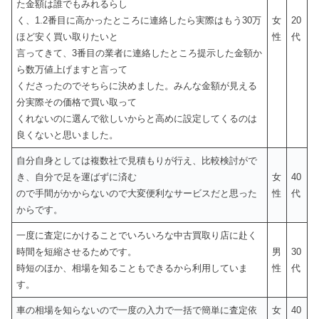
た金額は誰でもみれるらし
く、1.2番目に高かったところに連絡したら実際はもう30万
女
20
ほど安く買い取りたいと
性
代
言ってきて、3番目の業者に連絡したところ提示した金額か
ら数万値上げますと言って
くださったのでそちらに決めました。みんな金額が見える
分実際その価格で買い取って
くれないのに選んで欲しいからと高めに設定してくるのは
良くないと思いました。
自分自身としては複数社で見積もりが行え、比較検討がで
き、自分で足を運ばずに済む
女
40
ので手間がかからないので大変便利なサービスだと思った
性
代
からです。
一度に査定にかけることでいろいろな中古買取り店に赴く
時間を短縮させるためです。
男
30
時短のほか、相場を知ることもできるから利用していま
性
代
す。
車の相場を知らないので一度の入力で一括で簡単に査定依
女
40