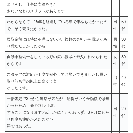
ませんし、仕事に支障をきた
さないなどのメリットがあります
わからなくて、15年も経過している車で車検も近かったの
男
50
で、早く売りたかった。
性
代
買取金額には特に不満はないが、複数の会社から電話があ
男
30
り慌ただしかったから
性
代
自動車整備士をしている顔の広い親戚の叔父に勧められた
女
30
からです。
性
代
スタッフの対応が丁寧で安心してお願いできましたし買い
男
40
取り額も予想以上に高くて良
性
代
かったです。
一括査定で3社から連絡が来たが、納得がいく金額額では無
かったため、他の2社とお話
男
20
することになりますと話したにもかかわらず、3ヶ月にわた
性
代
り何度も連絡が来たのが不
満ではあった。