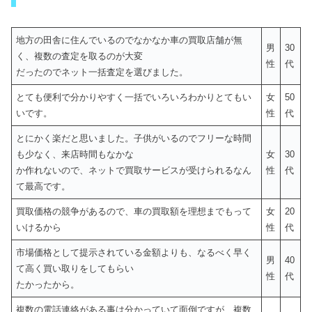
地方の田舎に住んでいるのでなかなか車の買取店舗が無
男
30
く、複数の査定を取るのが大変
性
代
だったのでネット一括査定を選びました。
とても便利で分かりやすく一括でいろいろわかりとてもい
女
50
いです。
性
代
とにかく楽だと思いました。子供がいるのでフリーな時間
も少なく、来店時間もなかな
女
30
か作れないので、ネットで買取サービスが受けられるなん
性
代
て最高です。
買取価格の競争があるので、車の買取額を理想までもって
女
20
いけるから
性
代
市場価格として提示されている金額よりも、なるべく早く
男
40
て高く買い取りをしてもらい
性
代
たかったから。
複数の電話連絡がある事は分かっていて面倒ですが、複数