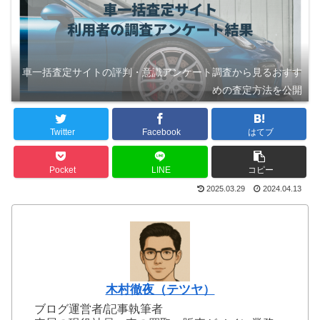
車一括査定サイトの評判・意識アンケート調査から見るおすす
めの査定方法を公開
Twitter
Facebook
はてブ
Pocket
LINE
コピー
2025.03.29
2024.04.13
木村徹夜（テツヤ）
ブログ運営者/記事執筆者