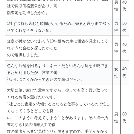
男
40
社で買取価格競争があり、高
性
代
額査定を期待したから。
1社ずつ持ち込むと時間がかかるため。売ると言うまで帰ら
男
30
せてくれなさそうなため。
性
代
査定が付かないであろう10年落ちの車に価値を見出してく
男
40
れそうな会社を探したかった
性
代
ので選択しました。
色んな店舗を回るより、ネットだといろんな所を比較でき
女
40
るため利用したが、営業の電
性
代
話がしつこくかかってきたので面倒だった。
大切に使い続けた愛車ですから、少しでも高く買い取って
くれるお店を選びたいです。
1社ごとに査定を依頼するとなると仕事をしているので忙し
くなってくるとどこでも良
男
60
い、このように考えてしまうことがあります。その点一括
性
代
査定なら1度の情報入力で複
数の業者から査定見積もりが届きますので、手間がかかり