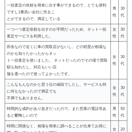
一括査定の依頼を簡単に出す事ができるので、とても便利
男
30
ですし1番高い会社に売るこ
性
代
とができるので、満足している
一つ一つ査定依頼を出すのが手間だったため、ネット一括
女
30
査定サービスを利用した。
性
代
田舎なので近くに車の買取店がないし、どの程度が相場な
のかも知りたかったからネッ
女
30
ト一括査定を使いました。 ネットだったのでその場で買取
性
代
額も知れたし、対応もいい店
舗を選べたので使ってよかったです。
こんなもんなのかと思う位の値段でしたし、サービスも特
女
30
に何もなかったので満足でも
性
代
不満でもありません。
時間的な成約があり急ぎだったので。また営業の電話等あ
男
50
ると鬱陶しいので
性
代
時間に関係なく、相場を簡単に調べることが出来てお得に
女
20