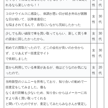
れるなら楽しいから！！
性
代
コロナウイルスに感染し、体調が悪い日が続き外出が困難
女
30
な日が続いて、以降後遺症に
性
代
も悩まされてるんで、自宅にいながら完結したかった
少しでも高い値段で車を買い取ってもらい、新しく買う車
女
30
の資金に回したかったから。
性
代
初めての買取だったので、どこの会社が良いのか分から
女
30
ず、とりあえず一括査定サイト
性
代
で依頼しました
昔から利用している車屋があるが、他はどうなのか気にな
女
20
ったので。
性
代
当時新型のジムニーを所有しており、知り合いの勧めで一
括査定をしてみました。傷も
なく走行距離も少ないため、知り合いからはメーカーに出
すより高く買い取ってくれる
と聞いていたのですが、査定してみたらみなさんが査定し