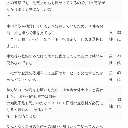
けの連絡でも、他支店からも掛かってくるので、1日電話が
かかりまくる事になったの
で
車の買取を検討しているとき妊娠していたため、何件もお
店に足を運んで車を見てもら
女
30
うことが難しかったためネット一括査定サービスを選択し
性
代
ました。
車種等を登録するだけで簡単に査定してくれるので時間を
男
20
使わないですむ
性
代
一社ずつ査定の依頼をして金額やサービスを比較するのが
男
40
めんどくさいから。
性
代
持ち込みで査定をお願いしたら「担当者が外出中」と言わ
れた。 また別の店舗では自分
男
40
の知識不足も悪いのだが１３０００円程の査定料が必要に
性
代
なると言われ、面倒なので
ネットで済ませた
なんとなく自分の車の今の価値が知りたくてやってみたら