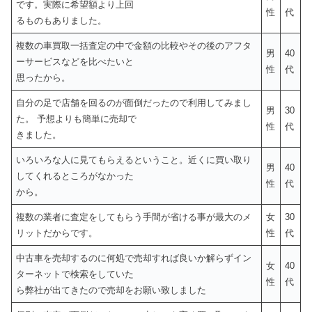
です。実際に希望額より上回
性
代
るものもありました。
複数の車買取一括査定の中で金額の比較やその後のアフタ
男
40
ーサービスなどを比べたいと
性
代
思ったから。
自分の足で店舗を回るのが面倒だったので利用してみまし
男
30
た。 予想よりも簡単に売却で
性
代
きました。
いろいろな人に見てもらえるということ。近くに買い取り
男
40
してくれるところがなかった
性
代
から。
複数の業者に査定をしてもらう手間が省ける事が最大のメ
女
30
リットだからです。
性
代
中古車を売却するのに何処で売却すれば良いか解らずイン
女
40
ターネットで検索をしていた
性
代
ら弊社が出てきたので売却をお願い致しました