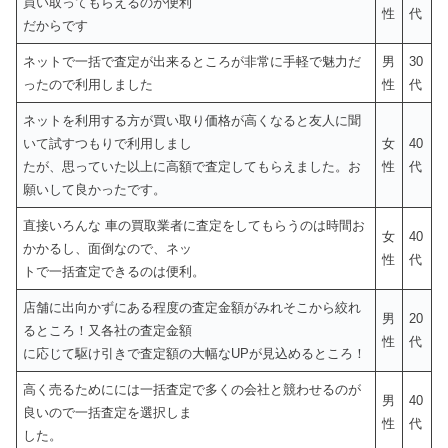
買い取ってもらえるのが便利
性
代
だからです
ネットで一括で査定が出来るところが非常に手軽で魅力だ
男
30
ったので利用しました
性
代
ネットを利用する方が買い取り価格が高くなると友人に聞
いて試すつもりで利用しまし
女
40
たが、思っていた以上に高額で査定してもらえました。お
性
代
願いして良かったです。
直接いろんな 車の買取業者に査定をしてもらうのは時間お
女
40
かかるし、面倒なので、ネッ
性
代
トで一括査定できるのは便利。
店舗に出向かずにある程度の査定金額がみれそこから絞れ
男
20
るところ！又各社の査定金額
性
代
に応じて駆け引きで査定額の大幅なUPが見込めるところ！
高く売るためにには一括査定で多くの会社と競わせるのが
男
40
良いので一括査定を選択しま
性
代
した。