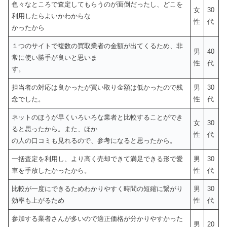
色々なところで査定してもらうのが面倒だったし、どこを
女
30
利用したらよいかわからな
性
代
かったから
１つのサイトで複数の買取業者の金額が出てくるため、非
男
40
常に使い勝手が良いと思いま
性
代
す。
担当者の対応は良かったが買い取り金額は低かったので残
男
30
念でした。
性
代
ネットのほうが早くいろいろな業者と比較することができ
女
30
ると思ったから。また、ほか
性
代
の人の口コミも見れるので、参考になると思ったから。
一括査定を利用し、より高く売却できて満足できる形で愛
男
30
車を手放したかったから。
性
代
比較が一度にできるためわかりやすく時間の短縮に繋がり
男
30
効率も上がるため
性
代
参加する業者さんが多いので適正価格が分かりやすかった
男
20