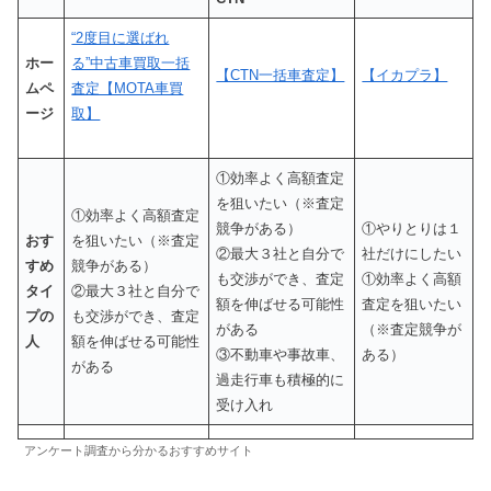
“2度目に選ばれ
ホー
る”中古車買取一括
【CTN一括車査定】
【イカプラ】
ムペ
査定【MOTA車買
ージ
取】
①効率よく高額査定
を狙いたい（※査定
①効率よく高額査定
競争がある）
①やりとりは１
おす
を狙いたい（※査定
②最大３社と自分で
社だけにしたい
すめ
競争がある）
も交渉ができ、査定
①効率よく高額
タイ
②最大３社と自分で
額を伸ばせる可能性
査定を狙いたい
プの
も交渉ができ、査定
がある
（※査定競争が
人
額を伸ばせる可能性
③不動車や事故車、
ある）
がある
過走行車も積極的に
受け入れ
アンケート調査から分かるおすすめサイト