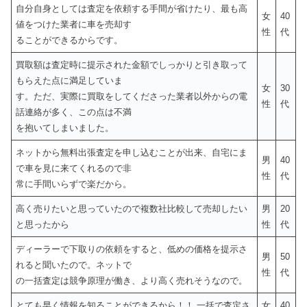
自分自身としては査定を依頼する手間が省けたり、最も高
女
40
値をつけた業者に車を売却す
性
代
ることができるからです。
買取額は査定時に提示された金額でしっかりと引き取って
もらえた点に満足していま
女
30
す。ただ、実際に買取をしてくださった業者以外からの電
性
代
話連絡が多く、この点は不満
を抱いてしまいました。
ネットから無料出張査定を申し込むことが出来、自宅にま
男
40
で車を見に来てくれるので非
性
代
常に手間いらずで楽だから。
高く売りたいと思っていたので複数社比較して売却したい
男
20
と思ったから
性
代
ディーラーで下取りの依頼をすると、低めの価格を提示さ
男
50
れると聞いたので。ネットで
性
代
の一括査定は競争原理が働き、より高く売れそうなので。
とても早く情報を知ることができるから！！ 一括で査定さ
女
40