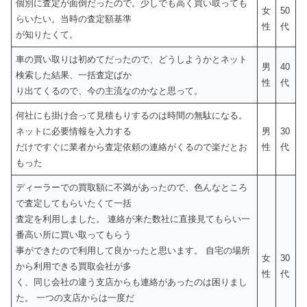
個別に査定が面倒だったので。少しでも高く買い取っても
女
50
らいたい。当時の査定額基準
性
代
が知りたくて。
車の買い取りは初めてだったので、どうしようかとネット
男
40
検索した結果、一括査定ばか
性
代
り出てくるので、今の主流なのかなと思って。
何社にも掛け合って見積もりするのは時間の無駄になる。
ネットに必要情報を入力する
男
30
だけですぐに業者から査定依頼の連絡がくるので楽だとお
性
代
もった
ディーラーでの買取額に不満があったので、色んなところ
で査定してもらいたくて一括
査定を利用しました。 連絡が来た数社に直接見てもらい一
番高い所に買い取ってもらう
事ができたので利用して良かったと思います。 自宅の場所
女
30
から利用できる買取会社が多
性
代
く、同じ会社の違う支店からも連絡があったのは困りまし
た。 一つの支店からは一度だ