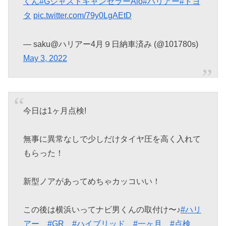
くん
#GジャストキャンセラーAio
#ハリアー
#トヨ
タ
pic.twitter.com/79y0LgAEtD
— saku@ハリアー4月９日納車済み (@101780s)
May 3, 2022
今日は1ヶ月点検!
無事に異常なしで少しだけタイヤ圧を高く入れて
もらった！
新型ノアがあってめちゃカッコいい！
この後は横浜いってナビ男くんの取付け〜♪
#ハリ
アー
#GR
#ハイブリッド
#一ヶ月
#点検