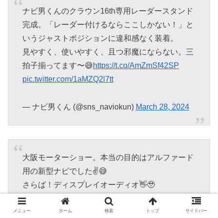
ナビ男くんのクラウン16th専用レーダースタンド
完成。「レーダー付けるならここしかない！」と
いうジャストポジションに違和感なく装着。
見やすく、使いやすく、且つ邪魔にならない。三
拍子揃ってます〜😅
https://t.co/AmZmSf42SP
pic.twitter.com/1aMZQ2l7tt
— ナビ男くん (@sns_naviokun)
March 28, 2024
大阪モーターショー。本当の目的はアルファード
用の新型ナビでした✌️😅
さらば！ディスプレイオーディオ👋🥹
pic.twitter.com/gJJ92gOkWE
メニュー
ホーム
検索
トップ
サイドバー