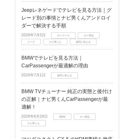
Jeepレネゲードでテレビを見る方法｜グ
レード別の事情とナビ男くんアンドロイ
ダーで解決する手順
2026年7月5日
カーリース
カー用品
ジープ
ナビ男くん
疑問に答える
BMWでテレビを見る方法｜
CarPassengerが最適解の理由
2026年7月1日
疑問に答える
BMW TVチューナー 純正の実態と後付け
の正解｜ナビ男くんCarPassengerが最
適解！
2026年6月28日
BMW
カー用品
ナビ男くん