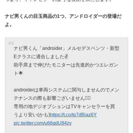
ナビ男くんの目玉商品の1つ、アンドロイダーの登場だ
よ。
ナビ男くん「androider」メルセデスベンツ・新型
Eクラスに適合しました✌️
助手席まで伸びたモニターは先進的かつエレガン
ト🌟
androiderは車両システムに関与しませんのでメン
テナンスの際も影響ございません🙇‍♀️
専用の地デジオプションはTVキャンセラーを買
うより安い(かも)
https://t.co/tp7dBiaz6Y
pic.twitter.com/u66qdU84zv