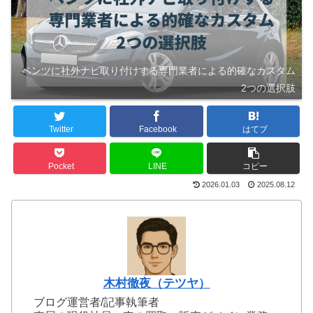
ベンツに社外ナビ取り付けする専門業者による的確なカスタム
2つの選択肢
Twitter
Facebook
はてブ
Pocket
LINE
コピー
2026.01.03
2025.08.12
木村徹夜（テツヤ）
ブログ運営者/記事執筆者