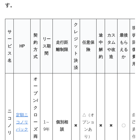
す。
ク
現
サ
レ
契
途
カス
最後
状
ー
リー
ジ
約
走行距
任意保
中
タム
もら
回
ビ
HP
ス期
ッ
方
離制限
険
解
や改
える
復
ス
間
ト
式
約
造
か
費
名
決
用
済
オ
ー
プ
ン/
ク
ニ
定額ニ
ロ
△（オ
自
コ
コノリ
ー
1～
個別相
プショ
己
ノ
✖
✖
✖
〇
パック
ズ
9年
談
ンあ
責
リ
両
り）
任