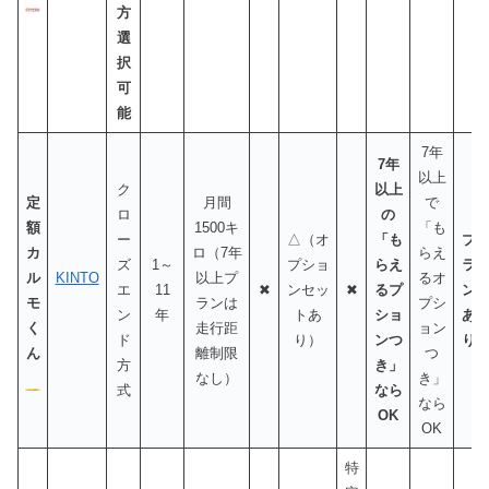
方
選
択
可
能
7年
7年
以上
ク
以上
定
月間
で
ロ
の
額
1500キ
「も
ー
△（オ
「も
プ
カ
ロ（7年
らえ
ズ
1～
プショ
らえ
ラ
ル
KINTO
以上プ
るオ
エ
11
✖
ンセッ
✖
るプ
ン
モ
ランは
プシ
ン
年
トあ
ショ
あ
く
走行距
ョン
ド
り）
ンつ
り
ん
離制限
つ
方
き」
なし）
き」
式
なら
なら
OK
OK
特