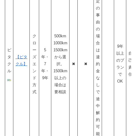
定
の
事
由
の
ク
500km
場
ロ
1000km
合
9年
ピ
ー
5
1500km
は
以上
自
タ
【ピタ
ズ
年・
から選
違
のプ
己
ク
クル】
エ
7
択。
✖
✖
約
ラン
責
ル
ン
年・
1500km
金
で
任
ド
9年
以上の
な
OK
方
場合は
し
式
要相談
で
途
中
解
約
可
能