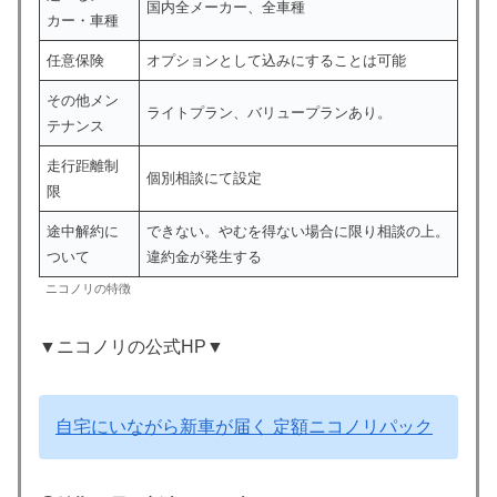
国内全メーカー、全車種
カー・車種
任意保険
オプションとして込みにすることは可能
その他メン
ライトプラン、バリュープランあり。
テナンス
走行距離制
個別相談にて設定
限
途中解約に
できない。やむを得ない場合に限り相談の上。
ついて
違約金が発生する
ニコノリの特徴
▼ニコノリの公式HP▼
自宅にいながら新車が届く 定額ニコノリパック