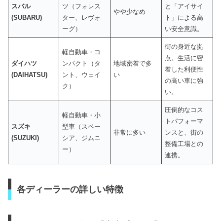
スバル
ツ（フォレス
と「アイサイ
やや少なめ
(SUBARU)
ター、レヴォ
ト」による高
ーグ）
い安全意識。
街の身近な拠
軽自動車・コ
点。生活に密
ダイハツ
ンパクト（タ
地域密着で多
着した利便性
(DAIHATSU)
ント、ウェイ
い
の高い車に強
ク）
い。
圧倒的なコス
軽自動車・小
トパフォーマ
スズキ
型車（スペー
非常に多い
ンスと、街の
(SUZUKI)
シア、ジムニ
整備工場との
ー）
連携。
各ディーラーの詳しい特徴