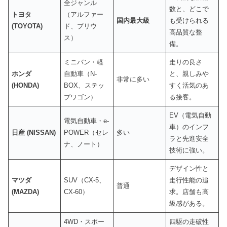
全ジャンル
数と、どこで
トヨタ
（アルファー
国内最大級
も受けられる
(TOYOTA)
ド、プリウ
高品質な整
ス）
備。
ミニバン・軽
走りの良さ
ホンダ
自動車（N-
と、親しみや
非常に多い
(HONDA)
BOX、ステッ
すく活気のあ
プワゴン）
る接客。
EV（電気自動
電気自動車・e-
車）のインフ
日産 (NISSAN)
POWER（セレ
多い
ラと先進安全
ナ、ノート）
技術に強い。
デザイン性と
マツダ
SUV（CX-5、
走行性能の追
普通
(MAZDA)
CX-60）
求。店舗も高
級感がある。
4WD・スポー
四駆の走破性