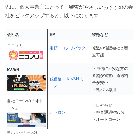
先に、個人事業主にとって、審査がやさしいおすすめの会
社をピックアップすると、以下になります。
会社名
HP
特徴など
ニコノリ
定額ニコノリパック
複数の信販会社と審
査可能
・与信に不安な方の
K-VAN
９割が審査に通過料
低価格・ K-VAN リ
金が安い
ース
・軽バン専用
自社ローンの「オト
・自社審査
ロン」
オトロン
・審査通過率95％
・オートローン
黒ナンバーリース3社