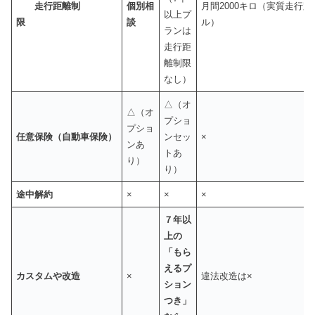
走行距離制
個別相
月間2000キロ（実質走行
以上プ
限
談
ル）
ランは
走行距
離制限
なし）
△（オ
△（オ
プショ
プショ
任意保険（自動車保険）
ンセッ
×
ンあ
トあ
り）
り）
途中解約
×
×
×
７年以
上の
「もら
えるプ
カスタムや改造
×
違法改造は×
ション
つき」