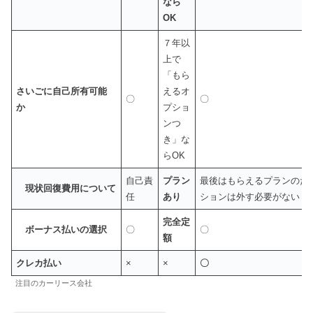
なら
OK
７年以
上で
「もら
さいごに自己所有可能
えるオ
〇
〇
か
プショ
ンつ
き」な
らOK
自己責
プラン
最後はもらえるプランのた
現状回復費用について
任
あり
ションは外す必要がない
完全定
ボーナス払いの選択
〇
〇
額
クレカ払い
×
×
〇
注目のカーリース会社