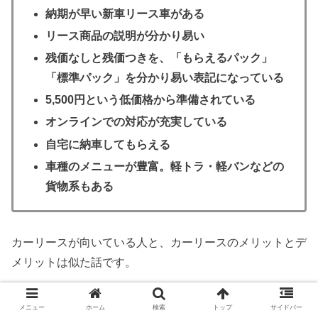
納期が早い新車リース車がある
リース商品の説明が分かり易い
残価なしと残価つきを、「もらえるパック」
「標準パック」を分かり易い表記になっている
5,500円という低価格から準備されている
オンラインでの対応が充実している
自宅に納車してもらえる
車種のメニューが豊富。軽トラ・軽バンなどの
貨物系もある
カーリースが向いている人と、カーリースのメリットとデ
メリットは似た話です。
ですが、若干異なる点もありますし、デメリットも理解す
メニュー
ホーム
検索
トップ
サイドバー