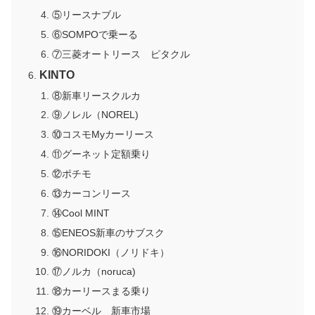
⑤リースナブル
⑥SOMPOで乗ーる
⑦三菱オートリース ピタクル
KINTO
⑧新車リースクルカ
⑨ノレル（NOREL)
⑩コスモMyカーリース
⑪グーネット定額乗り
⑫ポチモ
⑬カーコンリース
⑭Cool MINT
⑮ENEOS新車のサブスク
⑯NORIDOKI（ノリドキ）
⑰ノルカ（noruca)
⑱カーリースまる乗り
⑲カーベル 新車市場