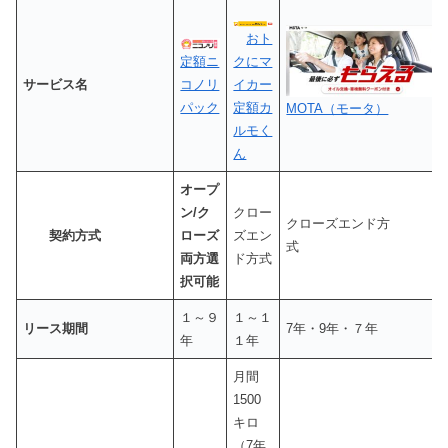
おト
定額ニ
クにマ
サービス名
コノリ
イカー
パック
定額カ
MOTA（モータ）
ルモく
ん
オープ
ン/ク
クロー
クローズエンド方
契約方式
ローズ
ズエン
両方選
ド方式
択可能
１～９
１～１
リース期間
7年・9年・７年
年
１年
月間
1500
キロ
（7年