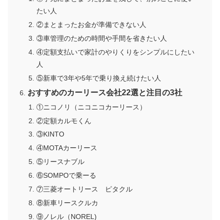
たい人
②まとまったお金が準備できない人
③車管理のための時間や手間を省きたい人
④定額支払いで家計のやりくりをシンプルにしたい
人
⑤新車で3年や5年で乗り換え続けたい人
おすすめのカーリース会社22選と注目の3社
①ニコノリ（ニコニコカーリース）
②定額カルモくん
③KINTO
④MOTAカーリース
⑤リースナブル
⑥SOMPOで乗ーる
⑦三菱オートリース ピタクル
⑧新車リースクルカ
⑨ノレル（NOREL)