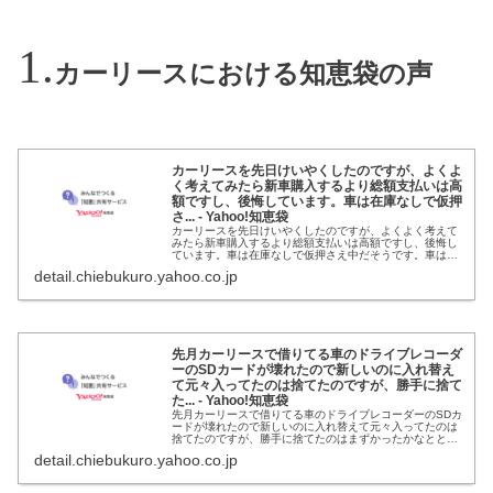
カーリースにおける知恵袋の声
カーリースを先日けいやくしたのですが、よくよ
く考えてみたら新車購入するより総額支払いは高
額ですし、後悔しています。車は在庫なしで仮押
さ... - Yahoo!知恵袋
カーリースを先日けいやくしたのですが、よくよく考えて
みたら新車購入するより総額支払いは高額ですし、後悔し
ています。車は在庫なしで仮押さえ中だそうです。車は気
に入ってるので購入 でもいいんですが。多分契約書はまだ
detail.chiebukuro.yahoo.co.jp
ローン会社についたかついていないかのタイミングだと思
います。この状況でキャンセルまたは購入に切り替えは難
しいで...
先月カーリースで借りてる車のドライブレコーダ
ーのSDカードが壊れたので新しいのに入れ替え
て元々入ってたのは捨てたのですが、勝手に捨て
た... - Yahoo!知恵袋
先月カーリースで借りてる車のドライブレコーダーのSDカ
ードが壊れたので新しいのに入れ替えて元々入ってたのは
捨てたのですが、勝手に捨てたのはまずかったかなととて
も後悔してます。 自分的にはSDカードは消耗品だと思っ
detail.chiebukuro.yahoo.co.jp
てたのですが、母に泥棒、犯罪者、社会人失格などと激怒
されて現在口をきいてません。やはり犯罪になったりしま
すか...