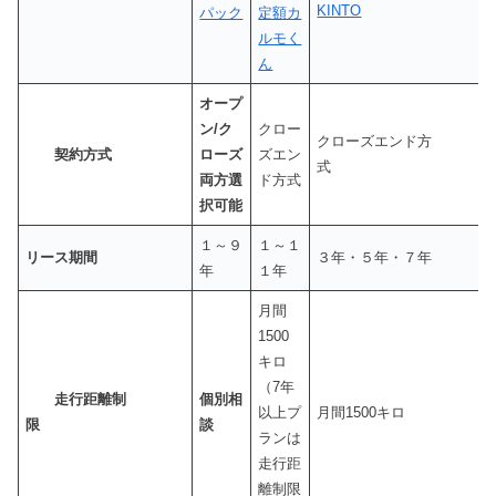
KINTO
パック
定額カ
ルモく
ん
オープ
ン/ク
クロー
クローズエンド方
契約方式
ローズ
ズエン
両方選
ド方式
択可能
１～９
１～１
リース期間
３年・５年・７年
年
１年
月間
1500
キロ
（7年
走行距離制
個別相
以上プ
月間1500キロ
限
談
ランは
走行距
離制限