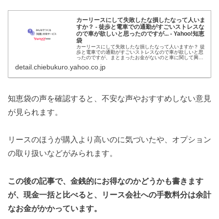
カーリースにして失敗したな損したなって人いま
すか？ - 徒歩と電車での通勤がすごいストレスな
ので車が欲しいと思ったのですが... - Yahoo!知恵
袋
カーリースにして失敗したな損したなって人いますか？ 徒
歩と電車での通勤がすごいストレスなので車が欲しいと思
ったのですが、まとまったお金がないのと車に関して興味
がなく通勤用とたまに買い物に行くぐらいの理由で車が欲
detail.chiebukuro.yahoo.co.jp
しいと思ったのですがカーリース利用しない方がいいでし
ょうか。
知恵袋の声を確認すると、不安な声やおすすめしない意見
が見られます。
リースのほうが購入より高いのに気づいたや、オプション
の取り扱いなどがみられます。
この後の記事で、金銭的にお得なのかどうかも書きます
が、現金一括と比べると、リース会社への手数料分は余計
なお金がかかっています。