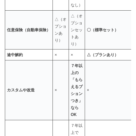
なし）
△（オ
△（オ
プショ
プショ
任意保険（自動車保険）
ンセッ
〇（標準セット）
ンあ
トあ
り）
り）
途中解約
×
×
△（プランあり）
７年以
上の
「もら
えるプ
カスタムや改造
×
×
ション
つき」
なら
OK
７年以
上で