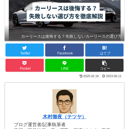
カーリースは後悔する？失敗しないカーリースの選び方
Twitter
Facebook
はてブ
Pocket
LINE
コピー
2025.02.16
2023.06.11
木村徹夜（テツヤ）
ブログ運営者/記事執筆者