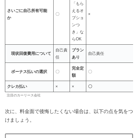
「もら
さいごに自己所有可能
えるオ
〇
×
か
プショ
ンつ
き」な
らOK
自己責
プラン
現状回復費用について
自己責任
任
あり
完全定
ボーナス払いの選択
〇
〇
額
クレカ払い
×
×
〇
注目のカーリース会社
次に、料金面で後悔したくない場合は、以下の点を気をつ
けましょう。