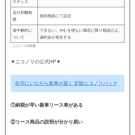
テナンス
走行距離制
個別相談にて設定
限
途中解約に
できない。やむを得ない場合に限り相談の上。
ついて
違約金が発生する
ニコノリの特徴
▼ニコノリの公式HP▼
自宅にいながら新車が届く 定額ニコノリパック
①納期が早い新車リース車がある
②リース商品の説明が分かり易い