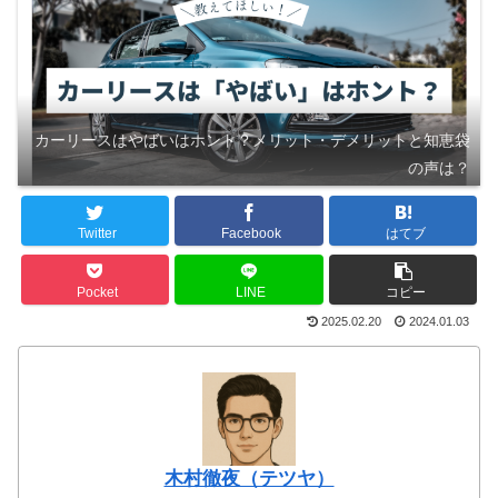
カーリースはやばいはホント？メリット・デメリットと知恵袋
の声は？
Twitter
Facebook
はてブ
Pocket
LINE
コピー
2025.02.20
2024.01.03
木村徹夜（テツヤ）