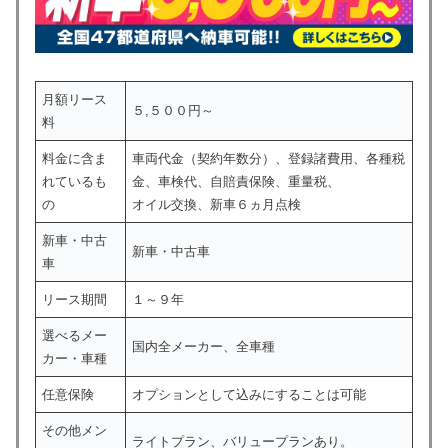
月額リース
５,５００円～
料
料金に含ま
車両代金（契約年数分）、登録諸費用、各種税
れているも
金、車検代、自賠責保険、重量税、
の
オイル交換、新車６ヵ月点検
新車・中古
新車・中古車
車
リース期間
１～９年
選べるメー
国内全メーカー、全車種
カー・車種
任意保険
オプションとして込みにすることは可能
その他メン
ライトプラン、バリュープランあり。