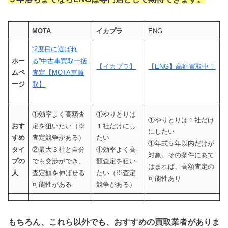
MOTA
イカプラ
ENG
“2度目に選ばれ
ホー
る”中古車買取一括
【イカプラ】
【ENG】高額買取中！
ムペ
査定【MOTA車買
ージ
取】
①効率よく高額査
①やりとりは
①やりとりは１社だけ
おす
定を狙いたい（※
１社だけにし
にしたい
すめ
査定競争がある）
たい
①年式５年以内だけが
タイ
②最大３社と自分
①効率よく高
対象。その条件にあて
プの
でも交渉ができ、
額査定を狙い
はまれば、高額査定の
人
査定額を伸ばせる
たい（※査定
可能性あり
可能性がある
競争がある）
もちろん、これら以外でも、おすすめの買取業者がありま