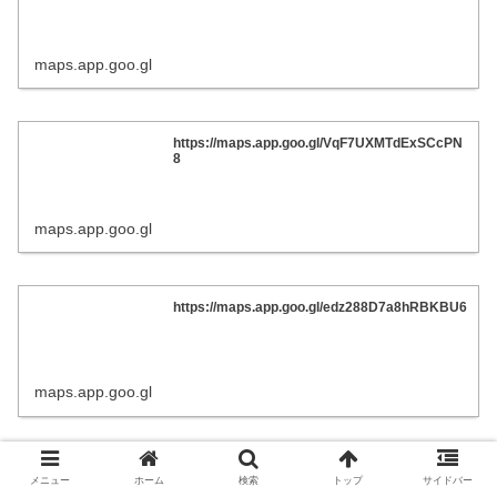
maps.app.goo.gl
https://maps.app.goo.gl/VqF7UXMTdExSCcPN
8
maps.app.goo.gl
https://maps.app.goo.gl/edz288D7a8hRBKBU6
maps.app.goo.gl
https://maps.app.goo.gl/the7FiGnLmAt8q5k6
メニュー
ホーム
検索
トップ
サイドバー