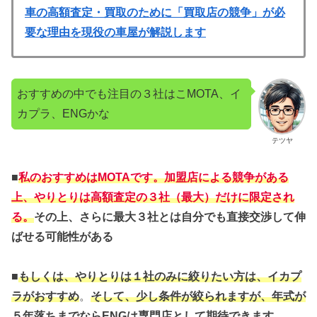
車の高額査定・買取のために「買取店の競争」が必
要な理由を現役の車屋が解説します
おすすめの中でも注目の３社はこMOTA、イ
カプラ、ENGかな
テツヤ
■
私のおすすめはMOTAです。加盟店による競争がある
上、やりとりは高額査定の３社（最大）だけに
限定され
る。
その上、さらに最大３社とは自分でも直接交渉して伸
ばせる可能性がある
■
もしくは、やりとりは１社のみに絞りたい方は、イカプ
ラがおすすめ
。
そして、少し条件が絞られますが、年式が
５年落ちまでならENGは専門店として期待できます。