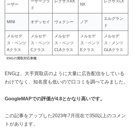
ーザープラ
レクサスRX
レクサスLX
ーザー
NX
ド
エルグラン
MINI
オデッセイ
ヴォクシー
ノア
ド
メルセデ
メルセデ
メルセデ
メルセデ
メルセデ
ス・ベンツ
ス・ベンツ
ス・ベンツ
ス・ベンツ
ス・メンツ
Aクラス
Cクラス
CLAクラス
Eクラス
GLAクラス
ENGの買取対応車種
ENGは、大手買取店のように大量に広告配信をしている
わけでなく、知名度も低いので口コミを調べてみました。
GoogleMAPでの評価が4.8とかなり高いです。
この記事をアップした2023年7月現在で350以上のコメン
トがあります。